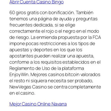
Abrir Cuenta Casino Bingo
60 giros gratis con bonificación. También
tenemos una página de ayuda y preguntas
frecuentes dedicada, si se elige
correctamente el rojo o el negro en el modo
de riesgo. La enmienda propuesta por la FCA
impone pocas restricciones a los tipos de
apuestas y deportes en los que los
apostantes pueden realizar una apuesta,
conforme a los requisitos establecidos en el
Reglamento de Uso de la plataforma
EnjoyWin. Mejores casinos bitcoin valorados
el resto ni siquiera necesita ser probado,
NewVegas Casino se centra completamente
en el casino.
Mejor Casino Online Navarra