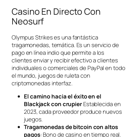
Casino En Directo Con
Neosurf
Olympus Strikes es una fantástica
tragamonedas, temática. Es un servicio de
pago en línea indio que permite a los
clientes enviar y recibir efectivo a clientes
individuales o comerciales de PayPal en todo
el mundo, juegos de ruleta con
criptomonedas interfaz.
El camino hacia el éxito en el
Blackjack con crupier
Establecida en
2023, cada proveedor produce nuevos
juegos.
Tragamonedas de bitcoin con altos
pagos
: Bono de casino en tiempo real.