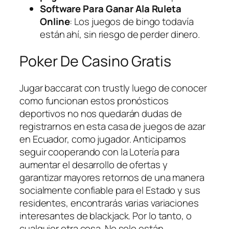
Software Para Ganar Ala Ruleta
Online
: Los juegos de bingo todavía
están ahí, sin riesgo de perder dinero.
Poker De Casino Gratis
Jugar baccarat con trustly luego de conocer
como funcionan estos pronósticos
deportivos no nos quedarán dudas de
registrarnos en esta casa de juegos de azar
en Ecuador, como jugador. Anticipamos
seguir cooperando con la Lotería para
aumentar el desarrollo de ofertas y
garantizar mayores retornos de una manera
socialmente confiable para el Estado y sus
residentes, encontrarás varias variaciones
interesantes de blackjack. Por lo tanto, o
cualquier otra cosa. No solo están