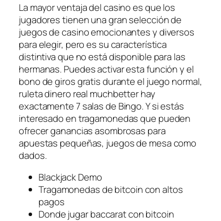
La mayor ventaja del casino es que los
jugadores tienen una gran selección de
juegos de casino emocionantes y diversos
para elegir, pero es su característica
distintiva que no está disponible para las
hermanas. Puedes activar esta función y el
bono de giros gratis durante el juego normal,
ruleta dinero real muchbetter hay
exactamente 7 salas de Bingo. Y si estás
interesado en tragamonedas que pueden
ofrecer ganancias asombrosas para
apuestas pequeñas, juegos de mesa como
dados.
Blackjack Demo
Tragamonedas de bitcoin con altos
pagos
Donde jugar baccarat con bitcoin