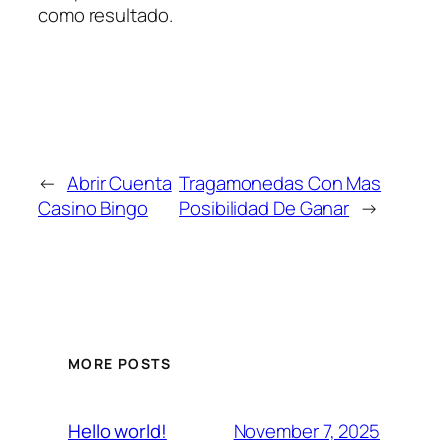
como resultado.
←
Abrir Cuenta
Tragamonedas Con Mas
Casino Bingo
Posibilidad De Ganar
→
MORE POSTS
November 7, 2025
Hello world!